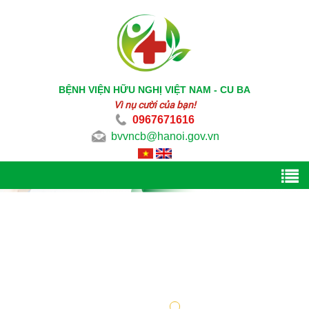
BỆNH VIỆN HỮU NGHỊ VIỆT NAM - CU BA
Vì nụ cười của bạn!
0967671616
bvvncb@hanoi.gov.vn