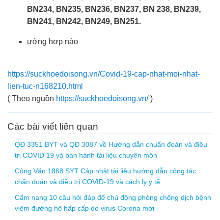
BN234, BN235, BN236, BN237, BN 238, BN239,
BN241, BN242, BN249, BN251.
ường hợp nào
https://suckhoedoisong.vn/Covid-19-cap-nhat-moi-nhat-
lien-tuc-n168210.html
( Theo nguồn
https://suckhoedoisong.vn/
)
Các bài viết liên quan
QĐ 3351 BYT và QĐ 3087 về Hướng dẫn chuẩn đoán và điều
trị COVID 19 và ban hành tài liệu chuyên môn
Công Văn 1868 SYT Cập nhật tài liệu hướng dẫn công tác
chẩn đoán và điều trị COVID-19 và cách ly y tế
Cẩm nang 10 câu hỏi đáp để chủ động phòng chống dịch bệnh
viêm đường hô hấp cấp do virus Corona mới