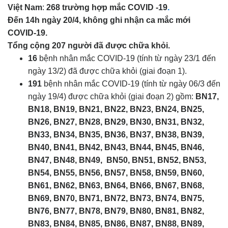
Việt Nam
:
268 trường hợp mắc COVID -19
.
Đến 14h ngày 20/4, không ghi nhận ca mắc mới
COVID-19.
Tổng cộng 207 người đã được chữa khỏi.
16
bệnh nhân mắc COVID-19 (tính từ ngày 23/1 đến
ngày 13/2) đã được chữa khỏi (giai đoạn 1).
191
bệnh nhân mắc COVID-19 (tính từ ngày 06/3 đến
ngày 19/4) được chữa khỏi (giai đoạn 2) gồm:
BN17,
BN18, BN19, BN21, BN22, BN23, BN24, BN25,
BN26, BN27, BN28, BN29, BN30, BN31, BN32,
BN33, BN34, BN35, BN36, BN37, BN38, BN39,
BN40, BN41, BN42, BN43, BN44, BN45, BN46,
BN47, BN48, BN49,
BN50,
BN51, BN52, BN53,
BN54, BN55, BN56, BN57, BN58, BN59, BN60,
BN61, BN62, BN63, BN64, BN66, BN67, BN68,
BN69, BN70, BN71, BN72, BN73, BN74, BN75,
BN76, BN77, BN78, BN79, BN80, BN81, BN82,
BN83, BN84, BN85, BN86, BN87, BN88, BN89,