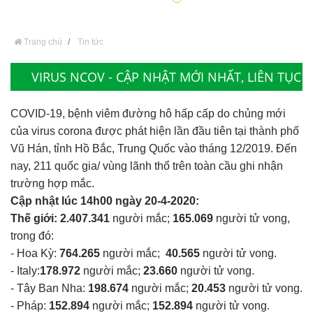
Trang chủ
Tin tức
VIRUS NCOV - CẬP NHẬT MỚI NHẤT, LIÊN TỤC
COVID-19, bệnh viêm đường hô hấp cấp do chủng mới
của virus corona được phát hiện lần đầu tiên tại thành phố
Vũ Hán, tỉnh Hồ Bắc, Trung Quốc vào tháng 12/2019. Đến
nay, 211 quốc gia/ vùng lãnh thổ trên toàn cầu ghi nhận
trường hợp mắc.
Cập nhật lúc 14h00
ngày 20-4-2020:
Thế giới:
2.407.341
người mắc;
165.069
người tử vong,
trong đó:
- Hoa Kỳ:
764.265
người mắc;
40.565
người tử vong.
- Italy:
178.972
người mắc;
23.660
người tử vong.
- Tây Ban Nha:
198.674
người mắc;
20.453
người tử vong.
- Pháp:
152.894
người mắc;
152.894
người tử vong.