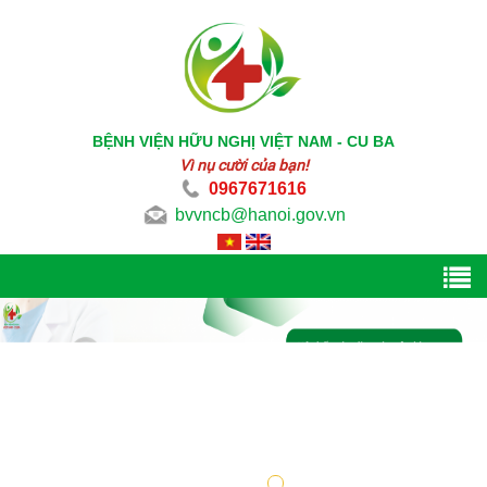
BỆNH VIỆN HỮU NGHỊ VIỆT NAM - CU BA
Vì nụ cười của bạn!
0967671616
bvvncb@hanoi.gov.vn