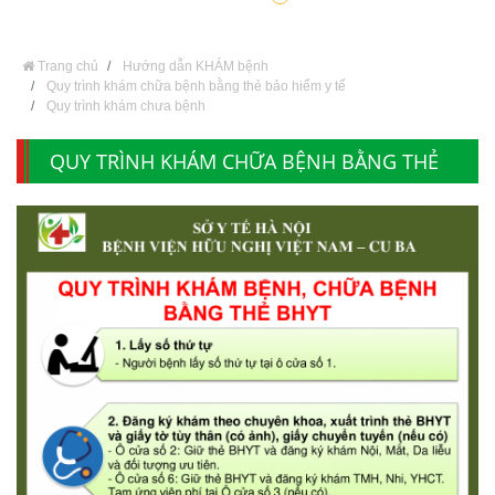
Trang chủ
Hướng dẫn KHÁM bệnh
Quy trình khám chữa bệnh bằng thẻ bảo hiểm y tế
Quy trình khám chưa bệnh
QUY TRÌNH KHÁM CHỮA BỆNH BẰNG THẺ
BẢO HIỂM Y TẾ