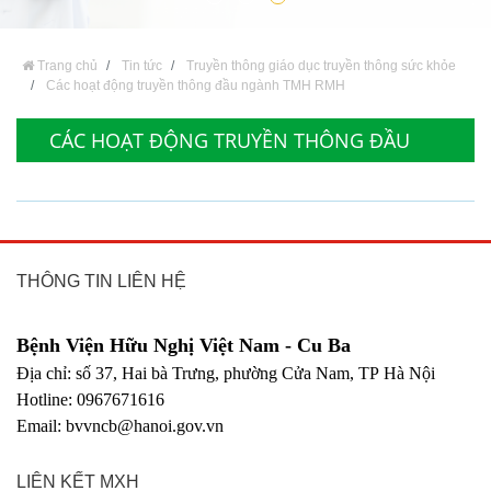
Trang chủ
Tin tức
Truyền thông giáo dục truyền thông sức khỏe
Các hoạt động truyền thông đầu ngành TMH RMH
CÁC HOẠT ĐỘNG TRUYỀN THÔNG ĐẦU
NGÀNH TMH RMH
THÔNG TIN LIÊN HỆ
Bệnh Viện Hữu Nghị Việt Nam - Cu Ba
Địa chỉ: số 37, Hai bà Trưng, phường Cửa Nam, TP Hà Nội
Hotline: 0967671616
Email: bvvncb@hanoi.gov.vn
LIÊN KẾT MXH