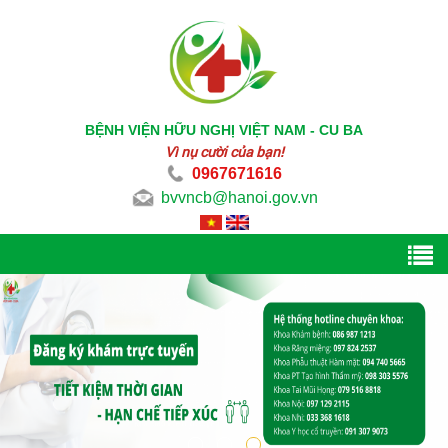
BỆNH VIỆN HỮU NGHỊ VIỆT NAM - CU BA
Vì nụ cười của bạn!
0967671616
bvvncb@hanoi.gov.vn