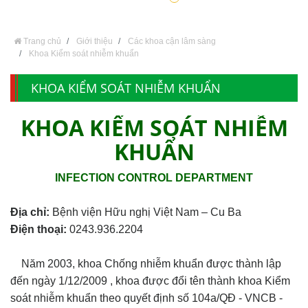
Trang chủ
Giới thiệu
Các khoa cận lâm sàng
Khoa Kiểm soát nhiễm khuẩn
KHOA KIỂM SOÁT NHIỄM KHUẨN
KHOA KIỂM SOÁT NHIỄM
KHUẨN
INFECTION CONTROL DEPARTMENT
Địa chỉ:
Bệnh viện Hữu nghị Việt Nam – Cu Ba
Điện thoại:
0243.936.2204
Năm 2003, khoa Chống nhiễm khuẩn được thành lập
đến ngày 1/12/2009 , khoa được đổi tên thành khoa Kiểm
soát nhiễm khuẩn theo quyết định số 104a/QĐ - VNCB -