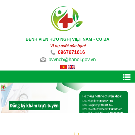
BỆNH VIỆN HỮU NGHỊ VIỆT NAM - CU BA
Vì nụ cười của bạn!
0967671616
bvvncb@hanoi.gov.vn