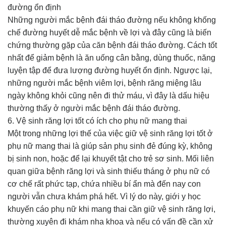
đường ổn định
Những người mắc bệnh đái tháo đường nếu không khống
chế đường huyết dễ mắc bệnh về lợi và đây cũng là biến
chứng thường gặp của căn bệnh đái tháo đường. Cách tốt
nhất để giảm bệnh là ăn uống cân bằng, dùng thuốc, năng
luyện tập để đưa lượng đường huyết ổn định. Ngược lại,
những người mắc bệnh viêm lợi, bệnh răng miệng lâu
ngày không khỏi cũng nên đi thử máu, vì đây là dấu hiệu
thường thấy ở người mắc bệnh đái tháo đường.
6. Vệ sinh răng lợi tốt có ích cho phụ nữ mang thai
Một trong những lợi thế của việc giữ vệ sinh răng lợi tốt ở
phụ nữ mang thai là giúp sản phụ sinh đẻ đúng kỳ, không
bị sinh non, hoặc để lại khuyết tật cho trẻ sơ sinh. Mối liên
quan giữa bệnh răng lợi và sinh thiếu tháng ở phụ nữ có
cơ chế rất phức tạp, chứa nhiều bí ẩn mà đến nay con
người vẫn chưa khám phá hết. Vì lý do này, giới y học
khuyến cáo phụ nữ khi mang thai cần giữ vệ sinh răng lợi,
thường xuyên đi khám nha khoa và nếu có vấn đề cần xử