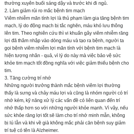
thường xuyên buổi sáng dậy và trước khi đi ngủ.
2. Làm giảm rủi ro mắc bệnh tim mạch
Viêm nhiễm mãn tính lợi là thủ phạm làm gia tăng bệnh tim
mạch, lý do động mạch bị tắc nghẽn, máu khó lưu thông
lên tim. Theo nghiên cứu thì vi khuẩn gây viêm nhiễm răng
lợi đã thâm nhập vào dòng máu và tạo ra bệnh, người ta
gọi bệnh viêm nhiễm lợi mãn tính với bệnh tim mạch là
hiện tượng nhân - quả, vì lý do này mà việc bảo vệ sức
khỏe tim mạch tốt đồng nghĩa với việc giảm thiểu bệnh cho
tim.
3. Tăng cường trí nhớ
Những người trưởng thành mắc bệnh viêm lợi thường
thấy là sưng và chảy máu lợi và cũng là nhóm người có trí
nhớ kém, kỹ năng xử lý các vấn đề có liên quan đến trí
nhớ thấp hơn so với những người khỏe mạnh. Vì vậy, nếu
sức khỏe răng lợi tốt sẽ làm cho trí nhớ minh mẫn, không
bị lú lẫn và khi về già không mắc phải căn bệnh suy giảm
trí tuệ có tên là Alzheimer.