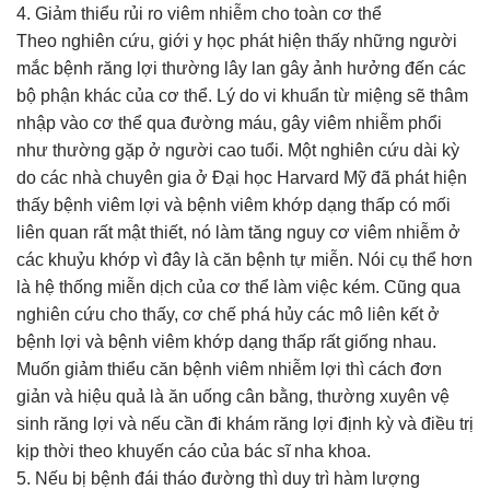
4. Giảm thiểu rủi ro viêm nhiễm cho toàn cơ thể
Theo nghiên cứu, giới y học phát hiện thấy những người
mắc bệnh răng lợi thường lây lan gây ảnh hưởng đến các
bộ phận khác của cơ thể. Lý do vi khuẩn từ miệng sẽ thâm
nhập vào cơ thể qua đường máu, gây viêm nhiễm phổi
như thường gặp ở người cao tuổi. Một nghiên cứu dài kỳ
do các nhà chuyên gia ở Đại học Harvard Mỹ đã phát hiện
thấy bệnh viêm lợi và bệnh viêm khớp dạng thấp có mối
liên quan rất mật thiết, nó làm tăng nguy cơ viêm nhiễm ở
các khuỷu khớp vì đây là căn bệnh tự miễn. Nói cụ thể hơn
là hệ thống miễn dịch của cơ thể làm việc kém. Cũng qua
nghiên cứu cho thấy, cơ chế phá hủy các mô liên kết ở
bệnh lợi và bệnh viêm khớp dạng thấp rất giống nhau.
Muốn giảm thiểu căn bệnh viêm nhiễm lợi thì cách đơn
giản và hiệu quả là ăn uống cân bằng, thường xuyên vệ
sinh răng lợi và nếu cần đi khám răng lợi định kỳ và điều trị
kịp thời theo khuyến cáo của bác sĩ nha khoa.
5. Nếu bị bệnh đái tháo đường thì duy trì hàm lượng