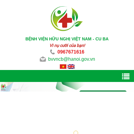
BỆNH VIỆN HỮU NGHỊ VIỆT NAM - CU BA
Vì nụ cười của bạn!
0967671616
bvvncb@hanoi.gov.vn