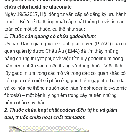
chứa chlorhexidine gluconate
Ngày 19/5/2017, Hội đồng tư vấn cấp số đăng ký lưu hành
thuốc - Bộ Y tế đã thống nhất cập nhật thông tin về tính an
toàn của một số thuốc, cụ thể như sau:
1. Thuốc cản quang có chứa gadolinium:
Ủy ban Đánh giá nguy cơ Cảnh giác dược (PRAC) của cơ
quan quản lý dược Châu Âu ( EMA) đã tìm thấy những
bằng chứng thuyết phục về việc tích lũy gadolinium trong
não bệnh nhân sau nhiều tháng sử dụng thuốc. Việc tích
lũy gadolinium trong các mô và trong các cơ quan khác có
liên quan đến một số phản ứng phụ hiếm gặp như ban da
và xơ hóa hệ thống nguồn gốc thận (nephrogenic systemic
fibrosis) – một bệnh lý nghiêm trọng xảy ra trên những
bệnh nhân suy thận.
2
.
Thuốc chứa hoạt chất codein điều trị ho và giảm
đau, thuốc chứa hoạt chất tramadol
: