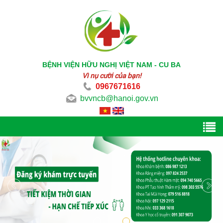
BỆNH VIỆN HỮU NGHỊ VIỆT NAM - CU BA
Vì nụ cười của bạn!
0967671616
bvvncb@hanoi.gov.vn