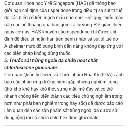
Cơ quan Khoa học Y tế Singapore (HAS) đã thông báo
giới hạn chỉ định của risperidone trong điều trị sa sút trí tuệ
do các biến cố trên mạch máu não như: Đột quỵ, thiếu máu
não cục bộ thoáng qua bao gồm cả tử vong. Để giảm thiểu
nguy cơ này, HAS khuyến cáo risperidone chỉ được chỉ
định để điều trị ngắn hạn trên bệnh nhân sa sút trí tuệ do
Alzheimer mức độ trung bình đến nặng không đáp ứng với
các biện pháp không dùng thuốc.
5. Thuốc sát trùng ngoài da chứa hoạt chất
chlorhexidine gluconate:
Cơ quan Quản lý Dược và Thực phẩm Hoa Kỳ (FDA) cảnh
báo các phản ứng dị ứng hiếm gặp nhưng nghiêm trọng
(thở khò khè hay khó thở, sưng mặt, mề đay và có thể
nhanh chóng tiến triển thành các triệu chứng nghiêm trọng
hơn như phát ban nghiêm trọng hay sốc) đã được báo cáo
liên quan đến các sản phẩm sát trùng ngoài da được sử
dụng rộng rãi có chứa chlorhexidine gluconate.