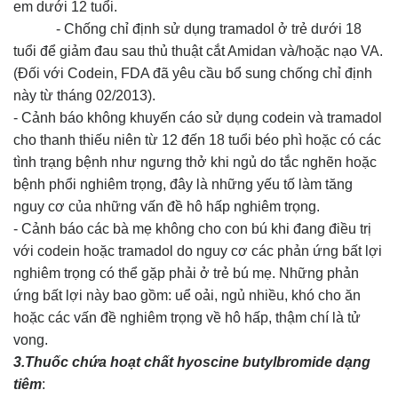
em dưới 12 tuổi.
- Chống chỉ định sử dụng tramadol ở trẻ dưới 18
tuổi để giảm đau sau thủ thuật cắt Amidan và/hoặc nạo VA.
(Đối với Codein, FDA đã yêu cầu bổ sung chống chỉ định
này từ tháng 02/2013).
- Cảnh báo không khuyến cáo sử dụng codein và tramadol
cho thanh thiếu niên từ 12 đến 18 tuổi béo phì hoặc có các
tình trạng bệnh như ngưng thở khi ngủ do tắc nghẽn hoặc
bệnh phổi nghiêm trọng, đây là những yếu tố làm tăng
nguy cơ của những vấn đề hô hấp nghiêm trọng.
- Cảnh báo các bà mẹ không cho con bú khi đang điều trị
với codein hoặc tramadol do nguy cơ các phản ứng bất lợi
nghiêm trọng có thể gặp phải ở trẻ bú mẹ. Những phản
ứng bất lợi này bao gồm: uể oải, ngủ nhiều, khó cho ăn
hoặc các vấn đề nghiêm trọng về hô hấp, thậm chí là tử
vong.
3.Thuốc chứa hoạt chất hyoscine butylbromide dạng
tiêm
: