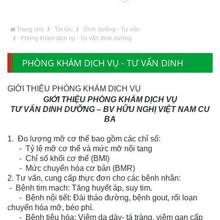
Trang chủ
Tin tức
Dinh dưỡng - Tư vấn
Phòng khám dịch vụ - Tư vấn dinh dưỡng
PHÒNG KHÁM DỊCH VỤ - TƯ VẤN DINH
DƯỠNG
GIỚI THIỆU PHÒNG KHÁM DỊCH VỤ
GIỚI THIỆU PHÒNG KHÁM DỊCH VỤ
TƯ VẤN DINH DƯỠNG – BV HỮU NGHỊ VIỆT NAM CU
BA
1. Đo lượng mỡ cơ thể bao gồm các chỉ số:
- Tỷ lệ mỡ cơ thể và mức mỡ nội tạng
- Chỉ số khối cơ thể (BMI)
- Mức chuyển hóa cơ bản (BMR)
2. Tư vấn, cung cấp thực đơn cho các bệnh nhân:
- Bệnh tim mạch: Tăng huyết áp, suy tim.
- Bệnh nội tiết: Đái tháo đường, bệnh gout, rối loạn
chuyển hóa mỡ, béo phì.
- Bệnh tiêu hóa: Viêm dạ dày- tá tràng, viêm gan cấp