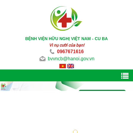
BỆNH VIỆN HỮU NGHỊ VIỆT NAM - CU BA
Vì nụ cười của bạn!
0967671616
bvvncb@hanoi.gov.vn