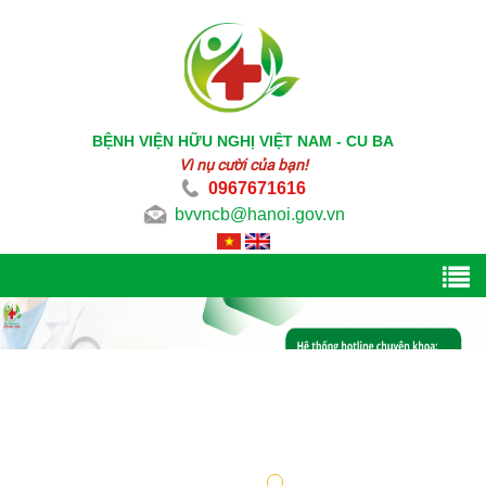
BỆNH VIỆN HỮU NGHỊ VIỆT NAM - CU BA
Vì nụ cười của bạn!
0967671616
bvvncb@hanoi.gov.vn