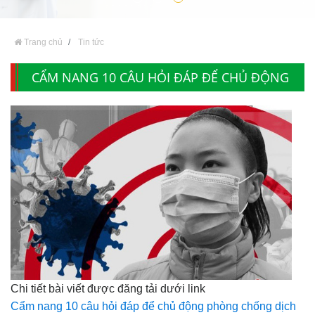
Trang chủ
Tin tức
CẨM NANG 10 CÂU HỎI ĐÁP ĐỂ CHỦ ĐỘNG
PHÒNG CHỐNG DỊCH BỆNH VIÊM ĐƯỜNG HÔ
HẤP CẤP DO VIRUS CORONA MỚI
Chi tiết bài viết được đăng tải dưới link
Cẩm nang 10 câu hỏi đáp để chủ động phòng chống dịch