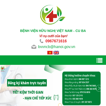
BỆNH VIỆN HỮU NGHỊ VIỆT NAM - CU BA
Vì nụ cười của bạn!
0967671616
bvvncb@hanoi.gov.vn