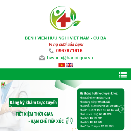
BỆNH VIỆN HỮU NGHỊ VIỆT NAM - CU BA
Vì nụ cười của bạn!
0967671616
bvvncb@hanoi.gov.vn