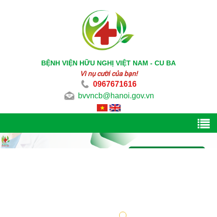
BỆNH VIỆN HỮU NGHỊ VIỆT NAM - CU BA
Vì nụ cười của bạn!
0967671616
bvvncb@hanoi.gov.vn