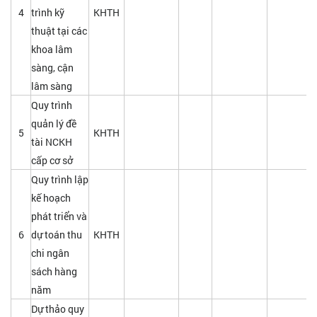
4
trình kỹ
KHTH
thuật tại các
khoa lâm
sàng, cận
lâm sàng
Quy trình
quản lý đề
5
KHTH
tài NCKH
cấp cơ sở
Quy trình lập
kế hoạch
phát triển và
6
dự toán thu
KHTH
chi ngân
sách hàng
năm
Dự thảo quy