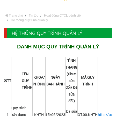
Trang chủ
Tin tức
Hoạt động CTCL bệnh viện
Hệ thống quy trình quản lý
HỆ THỐNG QUY TRÌNH QUẢN LÝ
DANH MỤC QUY TRÌNH QUẢN LÝ
TÌNH
TRẠNG
TÊN
(Chưa
KHOA/
NGÀY
MÃ QUY
TT
QUY
sửa
S
PHÒNG
BAN HÀNH
TRÌNH
TRÌNH
đổi/ Đã
sửa
đổi)
Quy trình
Đã sửa
1
xây dựng
KHTH
15/06/2023
QT.00.KHTH
http://upl