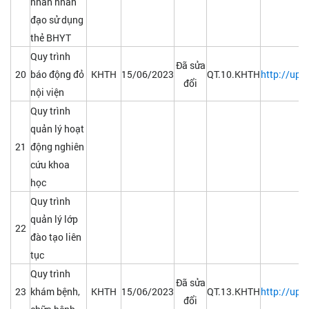
nhân nhân
đạo sử dụng
thẻ BHYT
Quy trình
Đã sửa
20
báo động đỏ
KHTH
15/06/2023
QT.10.KHTH
http://upl
đổi
nội viện
Quy trình
quản lý hoạt
21
động nghiên
cứu khoa
học
Quy trình
quản lý lớp
22
đào tạo liên
tục
Quy trình
Đã sửa
23
khám bệnh,
KHTH
15/06/2023
QT.13.KHTH
http://upl
đổi