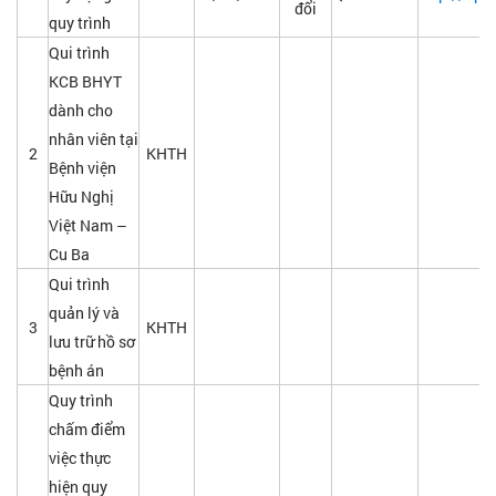
đổi
quy trình
Qui trình
KCB BHYT
dành cho
nhân viên tại
2
KHTH
Bệnh viện
Hữu Nghị
Việt Nam –
Cu Ba
Qui trình
quản lý và
3
KHTH
lưu trữ hồ sơ
bệnh án
Quy trình
chấm điểm
việc thực
hiện quy