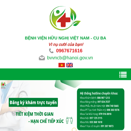
BỆNH VIỆN HỮU NGHỊ VIỆT NAM - CU BA
Vì nụ cười của bạn!
0967671616
bvvncb@hanoi.gov.vn