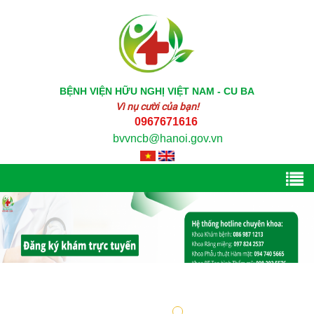
BỆNH VIỆN HỮU NGHỊ VIỆT NAM - CU BA
Vì nụ cười của bạn!
0967671616
bvvncb@hanoi.gov.vn