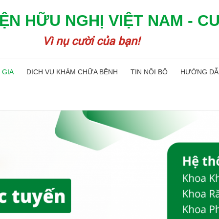
ỆN HỮU NGHỊ VIỆT NAM - C
Vì nụ cười của bạn!
 GIA
DỊCH VỤ KHÁM CHỮA BỆNH
TIN NỘI BỘ
HƯỚNG DẪ