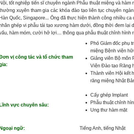
Nội, tốt nghiệp tiến sĩ chuyên ngành Phẫu thuật miệng và hàm 
thường xuyên tham gia các khóa đào tạo liên tục chuyên ngà
Hàn Quốc, Singapore... Ông đã thực hiện thành công nhiều ca
nhân ghép vi phẫu tái tạo xương hàm dưới, đồng thời đem lại
vẩu, hàm móm, cười hở lợi… thông qua phẫu thuật chỉnh hình 
Phó Giám đốc phụ t
miệng Bệnh viện hữ
Đơn vị công tác và tổ chức tham
Giảng viên Bộ môn 
gia:
Viện Đào tạo Răng 
Thành viên Hội kết 
răng miệng Nhật Bả
Cấy ghép Implant
Phẫu thuật chỉnh h
Lĩnh vực chuyên sâu:
Ung thư hàm mặt
Ngoại ngữ:
Tiếng Anh, tiếng Nhật