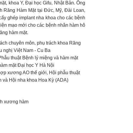
mặt, khoa Y, Đại học Gifu, Nhật Bản. Ông
nh Răng Hàm Mặt tại Đức, Mỹ, Đài Loan,
 cấy ghép implant nha khoa cho các bệnh
 diện mạo mới cho các bệnh nhân hàm hô
răng hàm mặt.
rách chuyên môn, phụ trách khoa Răng
u nghị Việt Nam - Cu Ba
Phẫu thuật Bệnh lý miệng và hàm mặt
hàm mặt Đại học Y Hà Nội
hợp xương AO thế giới, Hội phẫu thuật
n và Hội nha khoa Hoa Kỳ (ADA)
ình xương hàm