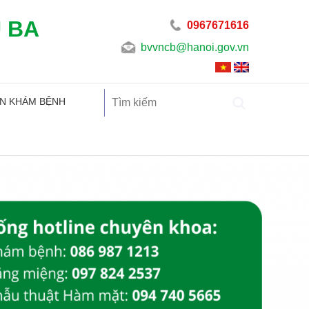
U BA
0967671616
bvvncb@hanoi.gov.vn
N KHÁM BỆNH