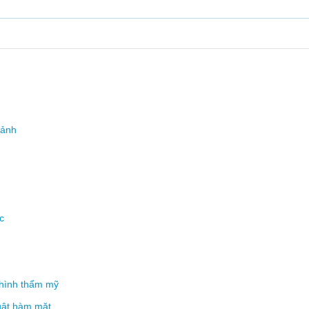
 ảnh
c
 hình thẩm mỹ
uật hàm mặt