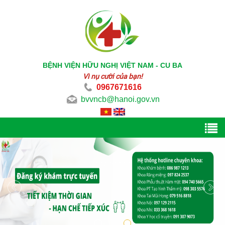
BỆNH VIỆN HỮU NGHỊ VIỆT NAM - CU BA
Vì nụ cười của bạn!
0967671616
bvvncb@hanoi.gov.vn