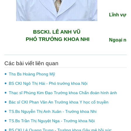
Lĩnh vực 
BSCKI. LÊ ANH VŨ
PHÓ TRƯỞNG KHOA NHI
Ngoại ng
Các bài viết liên quan
Ths Bs Hoàng Phong Mỹ
BS CKI Ngô Thị Hải - Phó trưởng khoa Nội
Thạc sĩ Phùng Kim Đạo Trưởng khoa Chẩn đoán hình ảnh
Bác sĩ CKI Phan Văn An Trưởng khoa Y học cổ truyền
TS.Bs Nguyễn Thị Anh Xuân - Trưởng khoa Nhi
TS.Bs Trần Thị Nguyệt Nga - Trưởng khoa Nội
BS.CKI Lê Quang Trung - Trưởng khoa Gây mê hồi sức