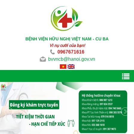
BỆNH VIỆN HỮU NGHỊ VIỆT NAM - CU BA
Vì nụ cười của bạn!
0967671616
bvvncb@hanoi.gov.vn