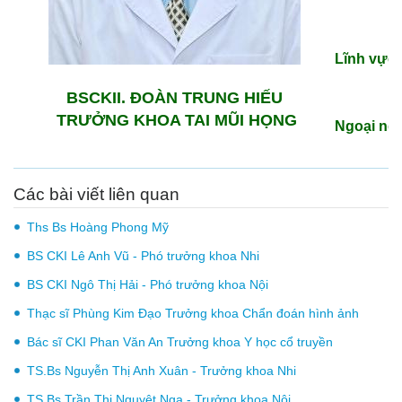
Lĩnh vực 
BSCKII. ĐOÀN TRUNG HIẾU
TRƯỞNG KHOA TAI MŨI HỌNG
Ngoại ng
Các bài viết liên quan
Ths Bs Hoàng Phong Mỹ
BS CKI Lê Anh Vũ - Phó trưởng khoa Nhi
BS CKI Ngô Thị Hải - Phó trưởng khoa Nội
Thạc sĩ Phùng Kim Đạo Trưởng khoa Chẩn đoán hình ảnh
Bác sĩ CKI Phan Văn An Trưởng khoa Y học cổ truyền
TS.Bs Nguyễn Thị Anh Xuân - Trưởng khoa Nhi
TS.Bs Trần Thị Nguyệt Nga - Trưởng khoa Nội