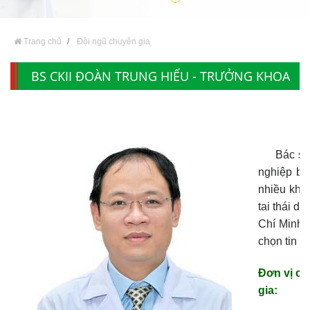
Trang chủ
Đội ngũ chuyên gia
BS CKII ĐOÀN TRUNG HIẾU - TRƯỞNG KHOA
TAI MŨI HỌNG
Bác sĩ CK
nghiệp bá
nhiều khó
tai thái d
Chí Minh. 
chọn tin c
Đơn vị cô
gia: