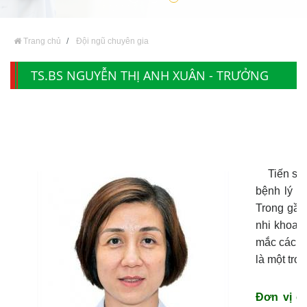
Trang chủ
Đội ngũ chuyên gia
TS.BS NGUYỄN THỊ ANH XUÂN - TRƯỞNG
KHOA NHI
Tiến sĩ, b
bệnh lý ở 
Trong gần
nhi khoa q
mắc các bệ
là một tro
Đơn vị c