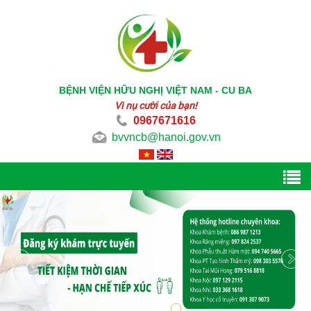
BỆNH VIỆN HỮU NGHỊ VIỆT NAM - CU BA
Vì nụ cười của bạn!
0967671616
bvvncb@hanoi.gov.vn