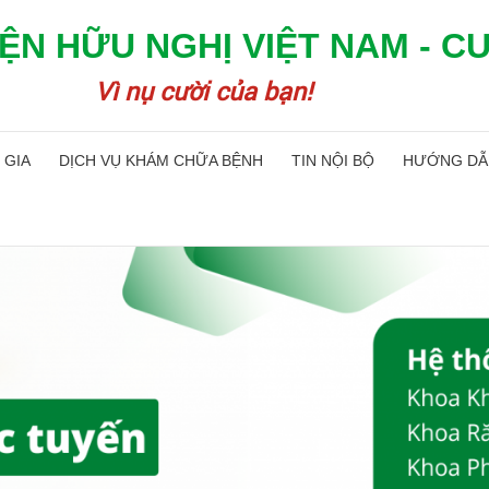
ỆN HỮU NGHỊ VIỆT NAM - C
Vì nụ cười của bạn!
 GIA
DỊCH VỤ KHÁM CHỮA BỆNH
TIN NỘI BỘ
HƯỚNG DẪ