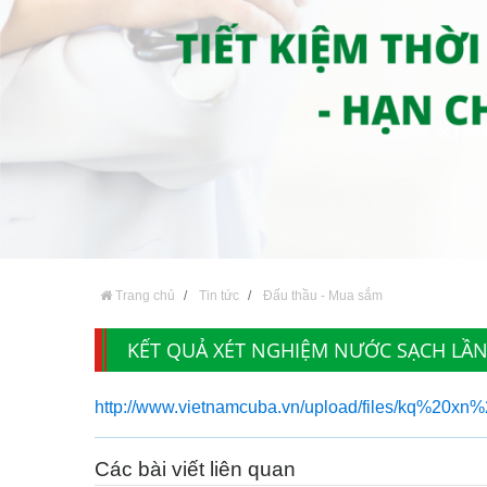
Trang chủ
Tin tức
Đấu thầu - Mua sắm
KẾT QUẢ XÉT NGHIỆM NƯỚC SẠCH LẦN
http://www.vietnamcuba.vn/upload/files/kq%20x
Các bài viết liên quan