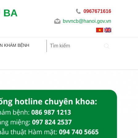
U BA
0967671616
bvvncb@hanoi.gov.vn
N KHÁM BỆNH