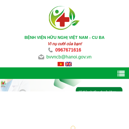
BỆNH VIỆN HỮU NGHỊ VIỆT NAM - CU BA
Vì nụ cười của bạn!
0967671616
bvvncb@hanoi.gov.vn