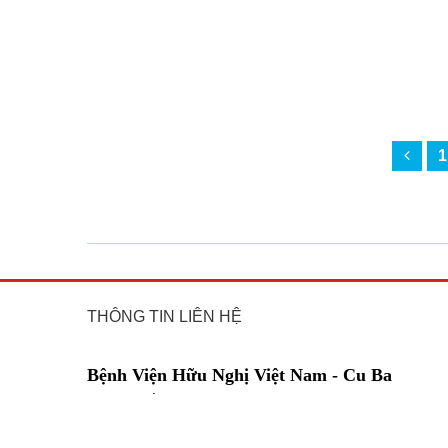
1
THÔNG TIN LIÊN HỆ
Bệnh Viện Hữu Nghị Việt Nam - Cu Ba
Địa chỉ: số 37, Hai bà Trưng, phường Cửa Nam, TP Hà
Nội