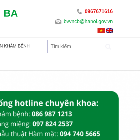
U BA
0967671616
bvvncb@hanoi.gov.vn
N KHÁM BỆNH