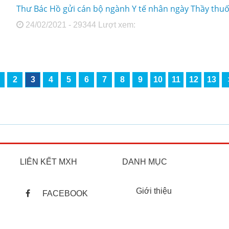
Thư Bác Hồ gửi cán bộ ngành Y tế nhân ngày Thầy thu
24/02/2021 - 29344 Lượt xem:
2
3
4
5
6
7
8
9
10
11
12
13
LIÊN KẾT MXH
DANH MỤC
Giới thiệu
FACEBOOK
Liên hệ
GOOGLE
Giờ làm việc