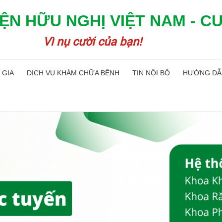
ỆN HỮU NGHỊ VIỆT NAM - C
Vì nụ cười của bạn!
 GIA
DỊCH VỤ KHÁM CHỮA BỆNH
TIN NỘI BỘ
HƯỚNG DẪ