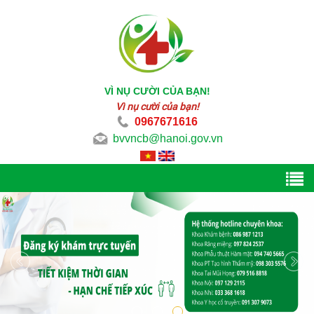
VÌ NỤ CƯỜI CỦA BẠN!
Vì nụ cười của bạn!
0967671616
bvvncb@hanoi.gov.vn