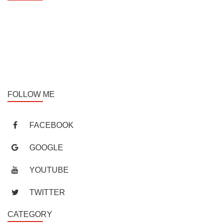
Vietnam - Cuba Friendship Hospital
Address: No. 37, Hai Ba Trung, Hoan Kiem District, Hanoi
Hotline: 0967671616
Email: info@vncb.vn
FOLLOW ME
FACEBOOK
GOOGLE
YOUTUBE
TWITTER
CATEGORY