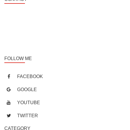
Vietnam - Cuba Friendship Hospital
Address: No. 37, Hai Ba Trung, Hoan Kiem District, Hanoi
Hotline: 0967671616
Email: info@vncb.vn
FOLLOW ME
FACEBOOK
GOOGLE
YOUTUBE
TWITTER
CATEGORY