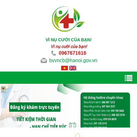
VÌ NỤ CƯỜI CỦA BẠN!
Vì nụ cười của bạn!
0967671616
bvvncb@hanoi.gov.vn