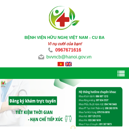
BỆNH VIỆN HỮU NGHỊ VIỆT NAM - CU BA
Vì nụ cười của bạn!
0967671616
bvvncb@hanoi.gov.vn