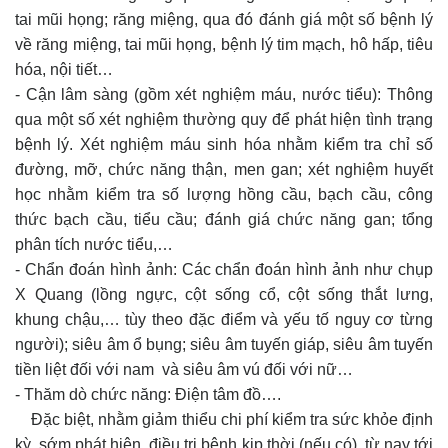
tai mũi họng; răng miệng, qua đó đánh giá một số bệnh lý
về răng miệng, tai mũi họng, bệnh lý tim mạch, hô hấp, tiêu
hóa, nội tiết…
- Cận lâm sàng (gồm xét nghiệm máu, nước tiểu): Thông
qua một số xét nghiệm thường quy để phát hiện tình trạng
bệnh lý. Xét nghiệm máu sinh hóa nhằm kiểm tra chỉ số
đường, mỡ, chức năng thận, men gan; xét nghiệm huyết
học nhằm kiểm tra số lượng hồng cầu, bạch cầu, công
thức bạch cầu, tiểu cầu; đánh giá chức năng gan; tổng
phân tích nước tiểu,…
- Chẩn đoán hình ảnh: Các chẩn đoán hình ảnh như chụp
X Quang (lồng ngực, cột sống cổ, cột sống thắt lưng,
khung chậu,… tùy theo đặc điểm và yếu tố nguy cơ từng
người); siêu âm ổ bụng; siêu âm tuyến giáp, siêu âm tuyến
tiền liệt đối với nam và siêu âm vú đối với nữ…
- Thăm dò chức năng: Điện tâm đồ….
Đặc biệt, nhằm giảm thiểu chi phí kiểm tra sức khỏe định
kỳ, sớm phát hiện, điều trị bệnh kịp thời (nếu có), từ nay tới