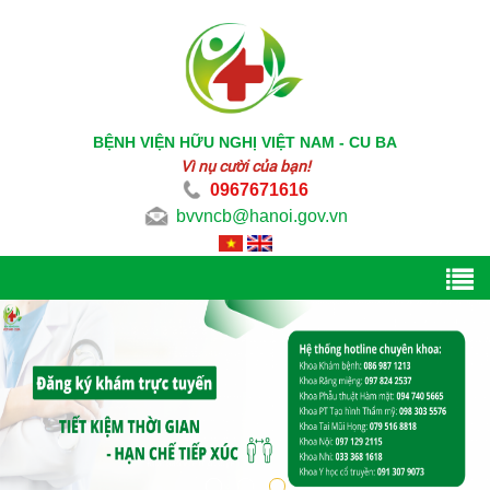
BỆNH VIỆN HỮU NGHỊ VIỆT NAM - CU BA
Vì nụ cười của bạn!
0967671616
bvvncb@hanoi.gov.vn