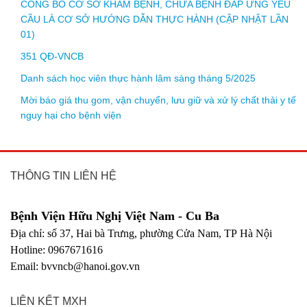
CÔNG BỐ CƠ SỞ KHÁM BỆNH, CHỮA BỆNH ĐÁP ỨNG YÊU
CẦU LÀ CƠ SỞ HƯỚNG DẪN THỰC HÀNH (CẬP NHẬT LẦN
01)
351 QĐ-VNCB
Danh sách học viên thực hành lâm sàng tháng 5/2025
Mời báo giá thu gom, vận chuyển, lưu giữ và xử lý chất thải y tế
nguy hại cho bệnh viện
THÔNG TIN LIÊN HỆ
Bệnh Viện Hữu Nghị Việt Nam - Cu Ba
Địa chỉ: số 37, Hai bà Trưng, phường Cửa Nam, TP Hà Nội
Hotline: 0967671616
Email: bvvncb@hanoi.gov.vn
LIÊN KẾT MXH