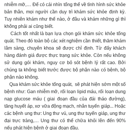
nhiễm mỡ,… Để có cái nhìn tổng thể về tình hình sức khỏe
bản thân, mọi người cần duy trì khám sức khỏe định kỳ.
Tuy nhiên khám như thế nào, ở đâu và khám những gì thì
không phải ai cũng biết.
Cách tốt nhất là bạn lựa chọn gói khám sức khỏe tổng
quát. Theo đó toàn bộ các xét nghiệm cần thiết, thăm khám
lâm sàng, chuyên khoa sẽ được chỉ định. Từ đấy khách
hàng đánh giá được thực trạng sức khỏe. Còn nếu không
sử dụng gói khám, nguy cơ bỏ sót bệnh lý rất cao. Bởi
chúng ta không biết trước được bộ phận nào có bệnh, bộ
phận nào không.
Qua khám sức khỏe tổng quát, sẽ phát hiện sớm một số
bệnh như: Gan nhiễm mỡ, rối loạn lipid máu, rối loạn dung
nạp glucose máu ( giai đoạn đầu của đái tháo đường),
tăng huyết áp, xơ vữa động mạch, nhân tuyến giáp... Hoặc
các bệnh ung thư: Ung thư vú, ung thư tuyến giáp, ung thư
đại trực tràng,… Ung thư có thể chữa khỏi lên đến 90%
nếu phát hiện bệnh ở giai đoạn đầu.