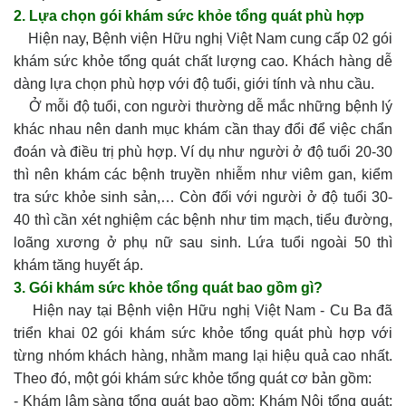
2. Lựa chọn gói khám sức khỏe tổng quát phù hợp
Hiện nay, Bệnh viện Hữu nghị Việt Nam cung cấp 02 gói
khám sức khỏe tổng quát chất lượng cao. Khách hàng dễ
dàng lựa chọn phù hợp với độ tuổi, giới tính và nhu cầu.
Ở mỗi độ tuổi, con người thường dễ mắc những bệnh lý
khác nhau nên danh mục khám cần thay đổi để việc chẩn
đoán và điều trị phù hợp. Ví dụ như người ở độ tuổi 20-30
thì nên khám các bệnh truyền nhiễm như viêm gan, kiểm
tra sức khỏe sinh sản,… Còn đối với người ở độ tuổi 30-
40 thì cần xét nghiệm các bệnh như tim mạch, tiểu đường,
loãng xương ở phụ nữ sau sinh. Lứa tuổi ngoài 50 thì
khám tăng huyết áp.
3. Gói khám sức khỏe tổng quát bao gồm gì?
Hiện nay tại Bệnh viện Hữu nghị Việt Nam - Cu Ba đã
triển khai 02 gói khám sức khỏe tổng quát phù hợp với
từng nhóm khách hàng, nhằm mang lại hiệu quả cao nhất.
Theo đó, một gói khám sức khỏe tổng quát cơ bản gồm:
- Khám lâm sàng tổng quát bao gồm: Khám Nội tổng quát;