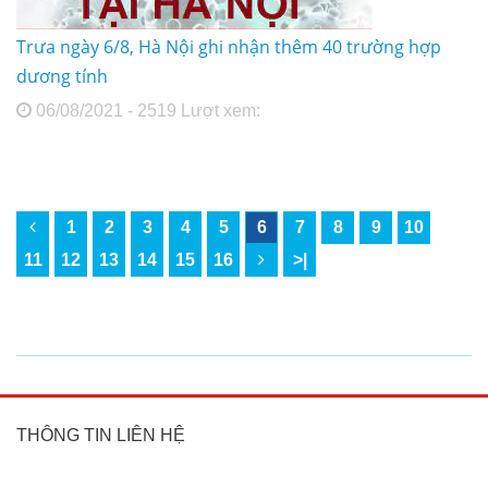
Trưa ngày 6/8, Hà Nội ghi nhận thêm 40 trường hợp
dương tính
06/08/2021 - 2519 Lượt xem:
1
2
3
4
5
6
7
8
9
10
11
12
13
14
15
16
>|
THÔNG TIN LIÊN HỆ