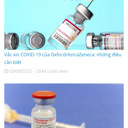
Vắc xin COVID-19 của Oxford/AstraZeneca: những điều
cần biết
03/08/2021 - 1644 Lượt xem: