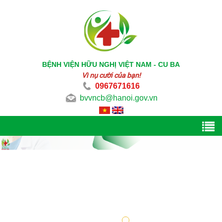
BỆNH VIỆN HỮU NGHỊ VIỆT NAM - CU BA
Vì nụ cười của bạn!
0967671616
bvvncb@hanoi.gov.vn