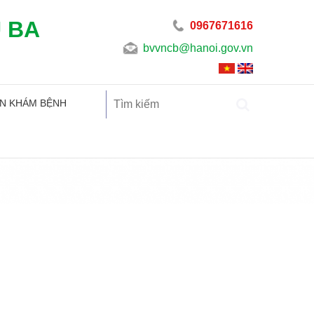
U BA
0967671616
bvvncb@hanoi.gov.vn
N KHÁM BỆNH