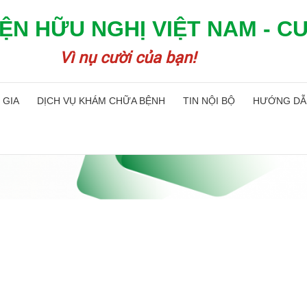
ỆN HỮU NGHỊ VIỆT NAM - C
Vì nụ cười của bạn!
 GIA
DỊCH VỤ KHÁM CHỮA BỆNH
TIN NỘI BỘ
HƯỚNG DẪ