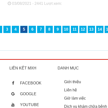
03/08/2021 - 2441 Lượt xem:
3
4
5
6
7
8
9
10
11
12
13
14
LIÊN KẾT MXH
DANH MỤC
Giới thiệu
FACEBOOK
Liên hệ
GOOGLE
Giờ làm việc
YOUTUBE
Dịch vụ khám chữa bệnh