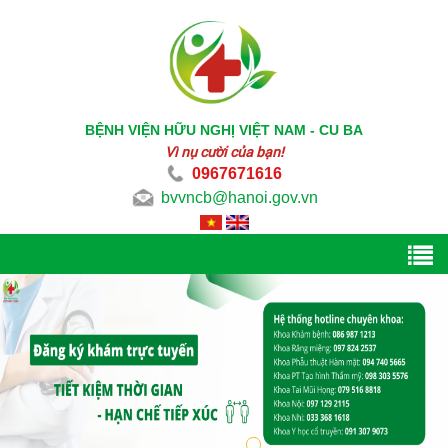
BỆNH VIỆN HỮU NGHỊ VIỆT NAM - CU BA
Vì nụ cười của bạn!
0967671616
bvvncb@hanoi.gov.vn