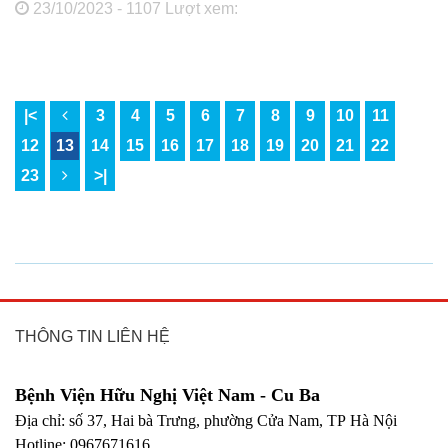
23/10/2023 - 1107 Lượt xem:
|<
3
4
5
6
7
8
9
10
11
12
13
14
15
16
17
18
19
20
21
22
23
>|
THÔNG TIN LIÊN HỆ
Bệnh Viện Hữu Nghị Việt Nam - Cu Ba
Địa chỉ: số 37, Hai bà Trưng, phường Cửa Nam, TP Hà Nội
Hotline: 0967671616