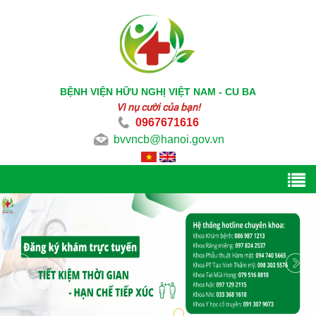
BỆNH VIỆN HỮU NGHỊ VIỆT NAM - CU BA
Vì nụ cười của bạn!
0967671616
bvvncb@hanoi.gov.vn