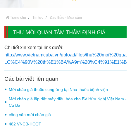
Trang chủ
Tin tức
Đấu thầu - Mua sắm
THƯ MỜI QUAN TÂM THẨM ĐỊNH GIÁ
Chi tiết xin xem tại link dưới:
http://www.vietnamcuba.vn/upload/files/thu%20moi%20qu
LC%C4%90V%20th%E1%BA%A9m%20%C4%91%E1%BB%8
Các bài viết liên quan
Mời chào giá thuốc cung ứng tại Nhà thuốc bệnh viện
Mời chào giá lắp đặt máy điều hòa cho BV Hữu Nghị Việt Nam -
Cu Ba
công văn mời chào giá
482 VNCB-HCQT