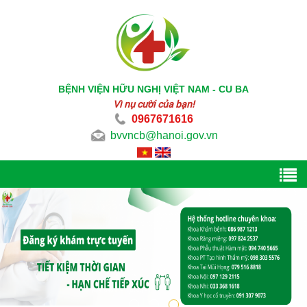
BỆNH VIỆN HỮU NGHỊ VIỆT NAM - CU BA
Vì nụ cười của bạn!
0967671616
bvvncb@hanoi.gov.vn