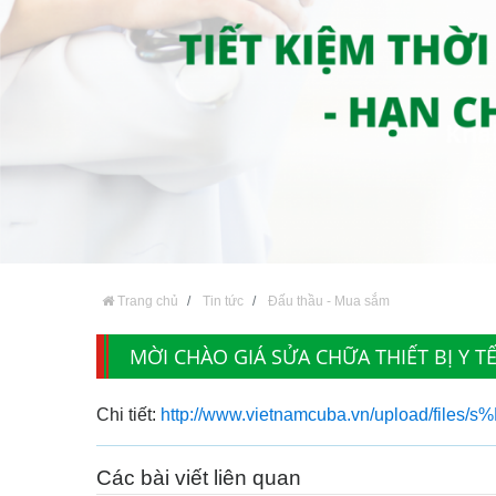
Trang chủ
Tin tức
Đấu thầu - Mua sắm
MỜI CHÀO GIÁ SỬA CHỮA THIẾT BỊ Y T
Chi tiết:
http://www.vietnamcuba.vn/upload/f
Các bài viết liên quan