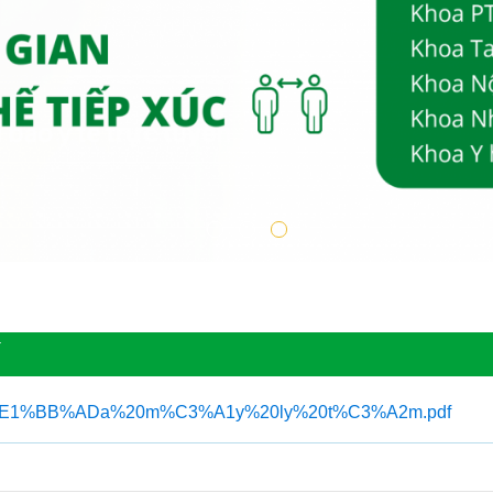
Ế
iles/s%E1%BB%ADa%20m%C3%A1y%20ly%20t%C3%A2m.pdf