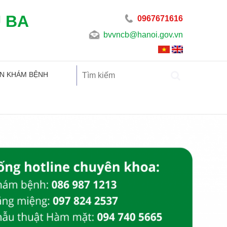
U BA
0967671616
bvvncb@hanoi.gov.vn
N KHÁM BỆNH