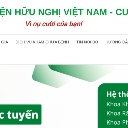
ỆN HỮU NGHỊ VIỆT NAM - C
Vì nụ cười của bạn!
 GIA
DỊCH VỤ KHÁM CHỮA BỆNH
TIN NỘI BỘ
HƯỚNG DẪ