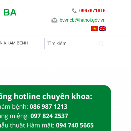
U BA
0967671616
bvvncb@hanoi.gov.vn
N KHÁM BỆNH