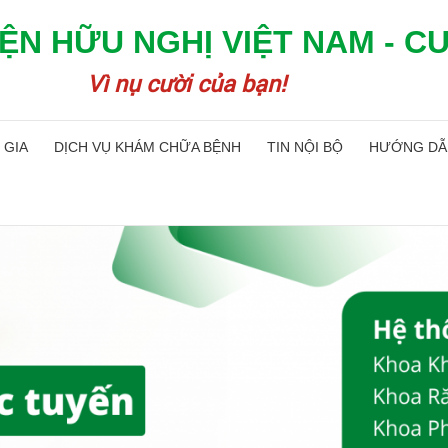
ỆN HỮU NGHỊ VIỆT NAM - C
Vì nụ cười của bạn!
 GIA
DỊCH VỤ KHÁM CHỮA BỆNH
TIN NỘI BỘ
HƯỚNG DẪ