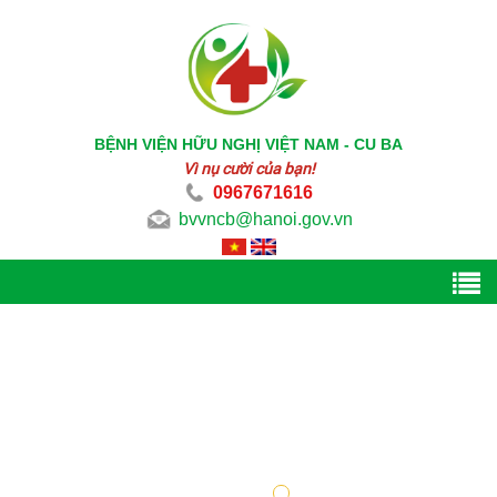
BỆNH VIỆN HỮU NGHỊ VIỆT NAM - CU BA
Vì nụ cười của bạn!
0967671616
bvvncb@hanoi.gov.vn