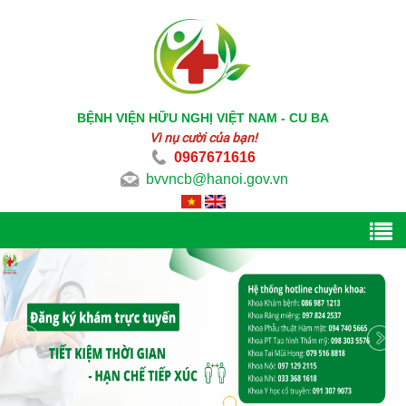
BỆNH VIỆN HỮU NGHỊ VIỆT NAM - CU BA
Vì nụ cười của bạn!
0967671616
bvvncb@hanoi.gov.vn