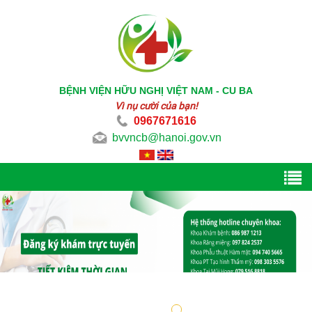
BỆNH VIỆN HỮU NGHỊ VIỆT NAM - CU BA
Vì nụ cười của bạn!
0967671616
bvvncb@hanoi.gov.vn