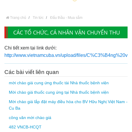
Trang chủ
Tin tức
Đấu thầu - Mua sắm
CÁC TỔ CHỨC, CÁ NHÂN VẬN CHUYỂN THU
MUA CHẤT THẢI TÁI CHẾ NĂM 2021 CHO
Chi tiết xem tại link dưới:
BỆNH VIỆN
http://www.vietnamcuba.vn/upload/files/C%C3%B4n
Các bài viết liên quan
mời chào giá cung ứng thuốc tài Nhà thuốc bệnh viện
Mời chào giá thuốc cung ứng tại Nhà thuốc bệnh viện
Mời chào giá lắp đặt máy điều hòa cho BV Hữu Nghị Việt Nam -
Cu Ba
công văn mời chào giá
482 VNCB-HCQT