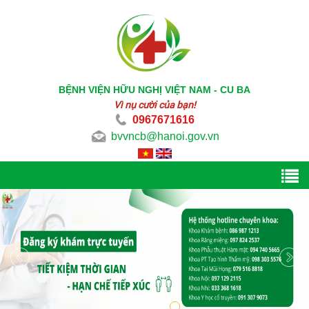
BỆNH VIỆN HỮU NGHỊ VIỆT NAM - CU BA
Vì nụ cười của bạn!
0967671616
bvvncb@hanoi.gov.vn