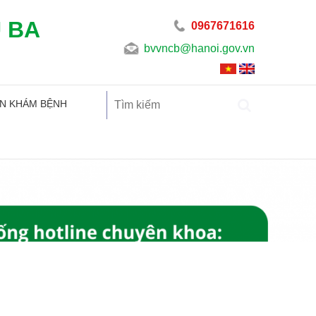
U BA
0967671616
bvvncb@hanoi.gov.vn
N KHÁM BỆNH