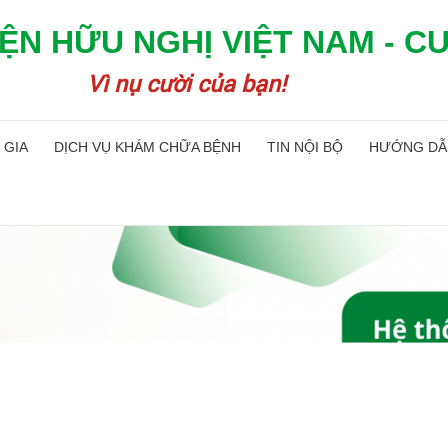
ỆN HỮU NGHỊ VIỆT NAM - C
Vì nụ cười của bạn!
 GIA
DỊCH VỤ KHÁM CHỮA BỆNH
TIN NỘI BỘ
HƯỚNG DẪ