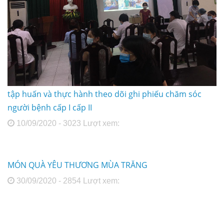
tập huấn và thực hành theo dõi ghi phiếu chăm sóc
người bệnh cấp I cấp II
10/09/2020 - 3023 Lượt xem:
MÓN QUÀ YÊU THƯƠNG MÙA TRĂNG
30/09/2020 - 2854 Lượt xem: