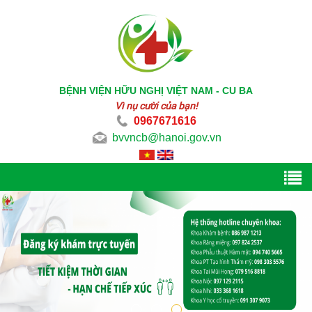
BỆNH VIỆN HỮU NGHỊ VIỆT NAM - CU BA
Vì nụ cười của bạn!
0967671616
bvvncb@hanoi.gov.vn