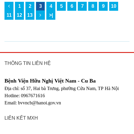
1
2
3
4
5
6
7
8
9
10
11
12
13
>|
THÔNG TIN LIÊN HỆ
Bệnh Viện Hữu Nghị Việt Nam - Cu Ba
Địa chỉ: số 37, Hai bà Trưng, phường Cửa Nam, TP Hà Nội
Hotline: 0967671616
Email: bvvncb@hanoi.gov.vn
LIÊN KẾT MXH