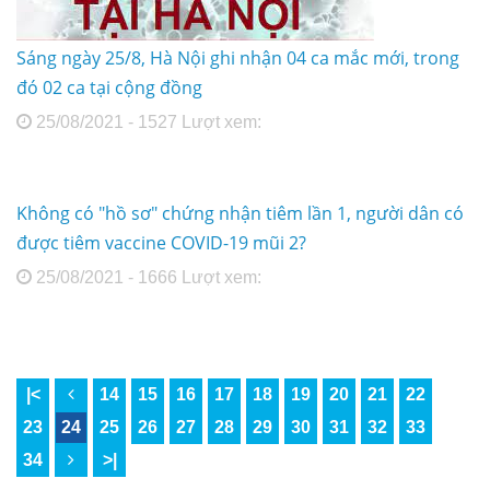
Sáng ngày 25/8, Hà Nội ghi nhận 04 ca mắc mới, trong
đó 02 ca tại cộng đồng
25/08/2021 - 1527 Lượt xem:
Không có "hồ sơ" chứng nhận tiêm lần 1, người dân có
được tiêm vaccine COVID-19 mũi 2?
25/08/2021 - 1666 Lượt xem:
|<
14
15
16
17
18
19
20
21
22
23
24
25
26
27
28
29
30
31
32
33
34
>|