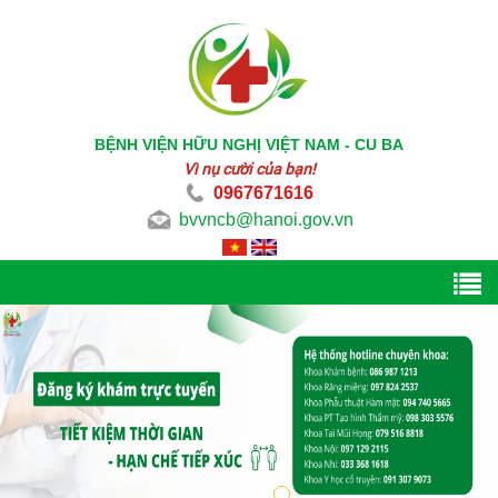
BỆNH VIỆN HỮU NGHỊ VIỆT NAM - CU BA
Vì nụ cười của bạn!
0967671616
bvvncb@hanoi.gov.vn