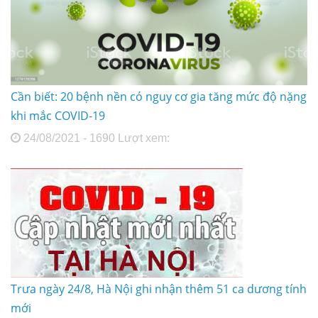
Cần biết: 20 bệnh nền có nguy cơ gia tăng mức độ nặng
khi mắc COVID-19
24/08/2021 - 1690 Lượt xem:
Trưa ngày 24/8, Hà Nội ghi nhận thêm 51 ca dương tính
mới