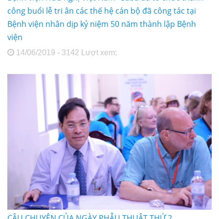
công buổi lễ tri ân các thế hệ cán bộ đã công tác tại
Bệnh viện nhân dịp kỷ niệm 50 năm thành lập Bệnh
viện
14/06/2019 - 3142 Lượt xem:
CÂU CHUYỆN CỦA NGÀY PHẪU THUẬT THỨ 2