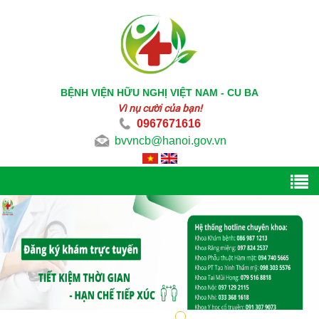
BỆNH VIỆN HỮU NGHỊ VIỆT NAM - CU BA
Vì nụ cười của bạn!
0967671616
bvvncb@hanoi.gov.vn