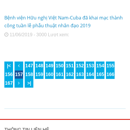
Bệnh viện Hữu nghị Việt Nam-Cuba đã khai mạc thành
công tuần lễ phẫu thuật nhân đạo 2019
11/06/2019 - 3000 Lượt xem:
|<
147
148
149
150
151
152
153
154
155
156
157
158
159
160
161
162
163
164
165
166
167
>|
THÔNG TIN LIÊN HỆ