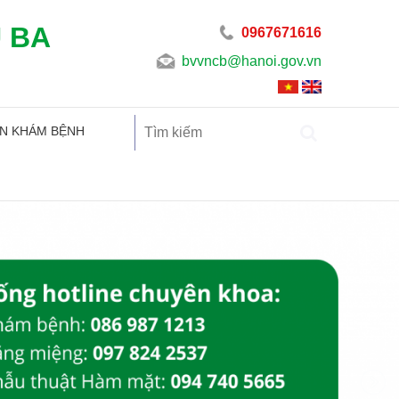
U BA
0967671616
bvvncb@hanoi.gov.vn
N KHÁM BỆNH