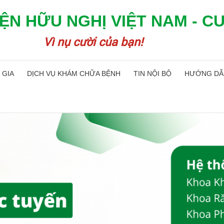
ỆN HỮU NGHỊ VIỆT NAM - C
Vì nụ cười của bạn!
 GIA
DỊCH VỤ KHÁM CHỮA BỆNH
TIN NỘI BỘ
HƯỚNG DẪ