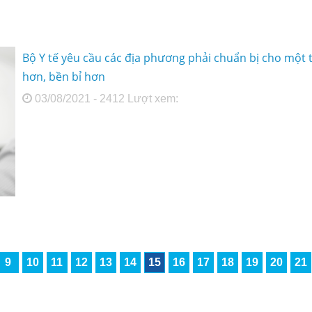
Bộ Y tế yêu cầu các địa phương phải chuẩn bị cho một
hơn, bền bỉ hơn
03/08/2021 - 2412 Lượt xem:
9
10
11
12
13
14
15
16
17
18
19
20
21