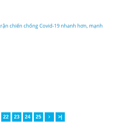
 trận chiến chống Covid-19 nhanh hơn, mạnh
22
23
24
25
>|