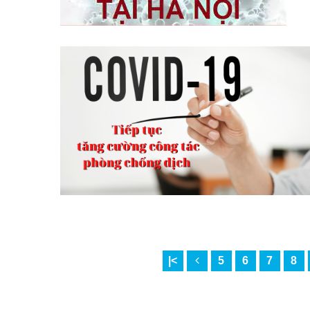
|<
5
6
7
8